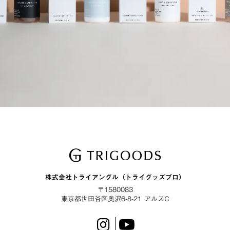
KERAFFECTはこちら
arrow_forward
Q＆Aはこちら
arrow_forward
株式会社トライアングル（トライグッズプロ）
〒1580083
東京都世田谷区奥沢6-8-21 アルスC