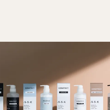
福岡県
佐賀県
長崎県
arrow_forward
沖縄
arrow_forward
arrow_forward
arrow_forward
arrow_forward
熊本県
大分県
宮崎県
arrow_forward
arrow_forward
arrow_forward
鹿児島県
arrow_forward